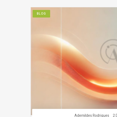
BLOG
Ademildes Rodrigues
2 